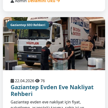
Admin
Devamını Oku
Gaziantep SEO Rehberi
22.04.2026
76
Gaziantep Evden Eve Nakliyat
Rehberi
Gaziantep evden eve nakliyat için fiyat,
paketleme, asansörlü taşıma, şehir içi ve