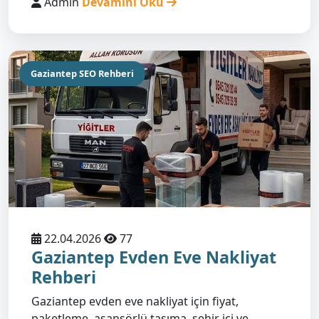
Admin
Devamını Oku
Gaziantep SEO Rehberi
22.04.2026
77
Gaziantep Evden Eve Nakliyat
Rehberi
Gaziantep evden eve nakliyat için fiyat,
paketleme, asansörlü taşıma, şehir içi ve