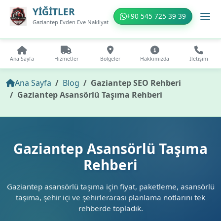
YİĞİTLER
+90 545 725 39 39
Gaziantep Evden Eve Nakliyat
Ana Sayfa
Hizmetler
Bölgeler
Hakkımızda
İletişim
Ana Sayfa
Blog
Gaziantep SEO Rehberi
Gaziantep Asansörlü Taşıma Rehberi
Gaziantep Asansörlü Taşıma
Rehberi
Gaziantep asansörlü taşıma için fiyat, paketleme, asansörlü
taşıma, şehir içi ve şehirlerarası planlama notlarını tek
rehberde topladık.