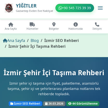
YİĞİTLER
+90 545 725 39 39
Gaziantep Evden Eve Nakliyat
Ana Sayfa
Hizmetler
Bölgeler
Hakkımızda
İletişim
Ana Sayfa
Blog
İzmir SEO Rehberi
İzmir Şehir İçi Taşıma Rehberi
İzmir Şehir İçi Taşıma Rehberi
İzmir şehir içi taşıma için fiyat, paketleme, asansörlü
taşıma, şehir içi ve şehirlerarası planlama notlarını tek
rehberde topladık.
İzmir SEO Rehberi
26.03.2026
44 Görüntülenme