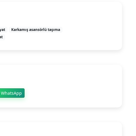
yat
Karkamış asansörlü taşıma
at
WhatsApp