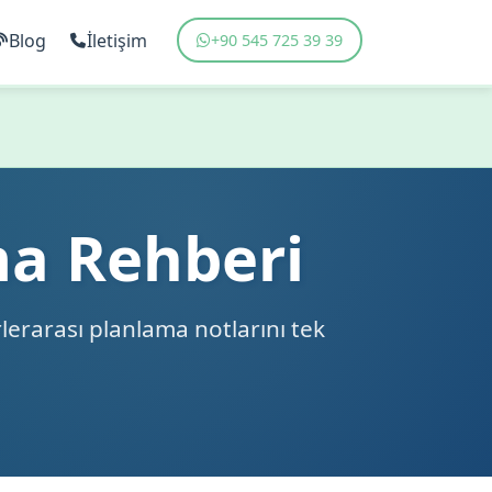
Blog
İletişim
+90 545 725 39 39
ma Rehberi
rlerarası planlama notlarını tek