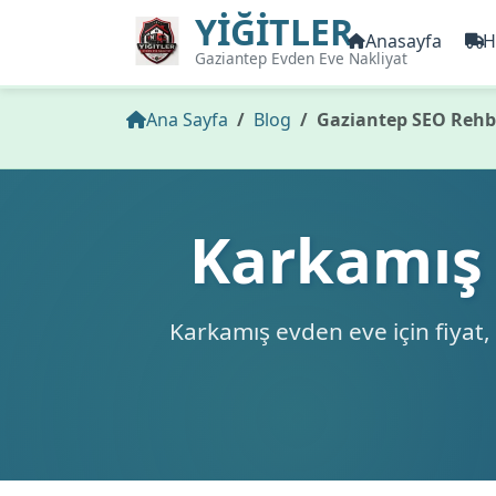
YİĞİTLER
Anasayfa
H
Gaziantep Evden Eve Nakliyat
Ana Sayfa
Blog
Gaziantep SEO Rehb
Karkamış 
Karkamış evden eve için fiyat, 