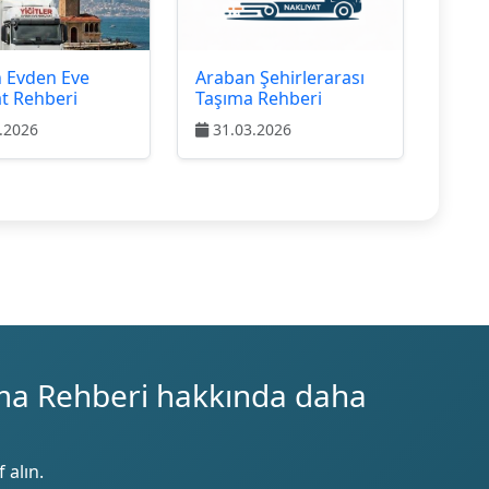
 Evden Eve
Araban Şehirlerarası
at Rehberi
Taşıma Rehberi
.2026
31.03.2026
ma Rehberi hakkında daha
 alın.