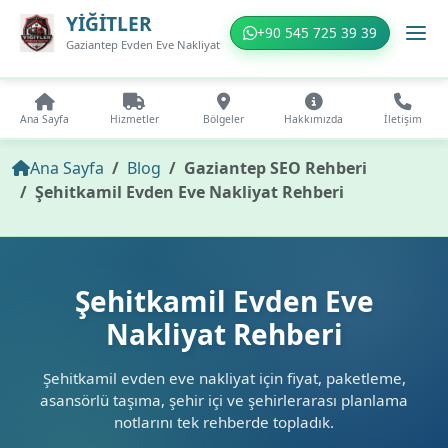
YİĞİTLER
+90 545 725 39 39
Gaziantep Evden Eve Nakliyat
Ana Sayfa
Hizmetler
Bölgeler
Hakkımızda
İletişim
Ana Sayfa
Blog
Gaziantep SEO Rehberi
Şehitkamil Evden Eve Nakliyat Rehberi
Şehitkamil Evden Eve
Nakliyat Rehberi
Şehitkamil evden eve nakliyat için fiyat, paketleme,
asansörlü taşıma, şehir içi ve şehirlerarası planlama
notlarını tek rehberde topladık.