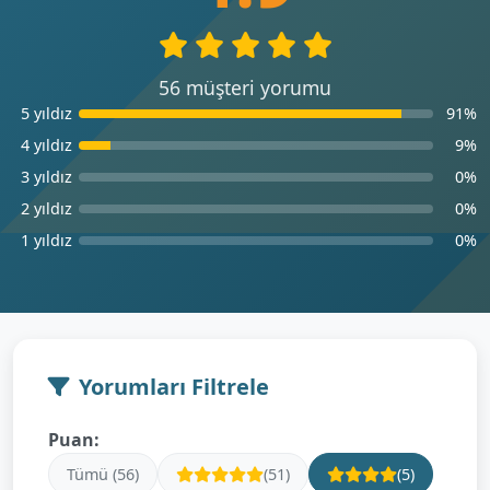
56 müşteri yorumu
5 yıldız
91%
4 yıldız
9%
3 yıldız
0%
2 yıldız
0%
1 yıldız
0%
Yorumları Filtrele
Puan:
Tümü (56)
(51)
(5)