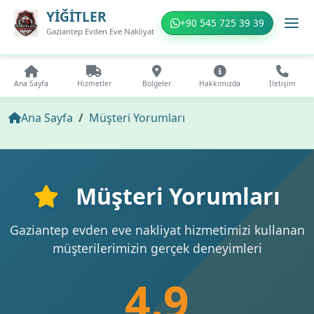
YİĞİTLER
+90 545 725 39 39
Gaziantep Evden Eve Nakliyat
Ana Sayfa
Hizmetler
Bölgeler
Hakkımızda
İletişim
Ana Sayfa
Müşteri Yorumları
Müşteri Yorumları
Gaziantep evden eve nakliyat hizmetimizi kullanan
müşterilerimizin gerçek deneyimleri
4.9