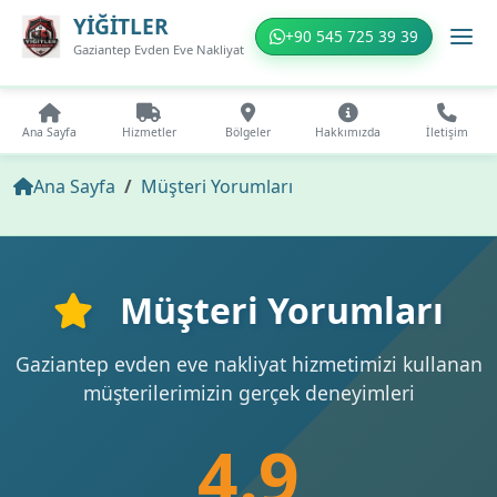
YİĞİTLER
+90 545 725 39 39
Gaziantep Evden Eve Nakliyat
Ana Sayfa
Hizmetler
Bölgeler
Hakkımızda
İletişim
Ana Sayfa
Müşteri Yorumları
Müşteri Yorumları
Gaziantep evden eve nakliyat hizmetimizi kullanan
müşterilerimizin gerçek deneyimleri
4.9