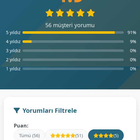
56 müşteri yorumu
5 yıldız
91%
4 yıldız
9%
3 yıldız
0%
2 yıldız
0%
1 yıldız
0%
Yorumları Filtrele
Puan:
Tümü (56)
(51)
(5)